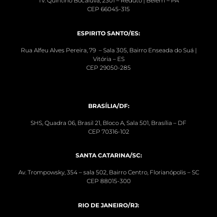
Tv. Quintino Bocaiúva, 2301 – Reduto | Belém – PA
CEP 66045-315
ESPIRITO SANTO/ES:
Rua Alfeu Alves Pereira, 79 – Sala 305, Bairro Enseada do Suá |
Vitória – ES
CEP 29050-285
BRASÍLIA/DF:
SHS, Quadra 06, Brasil 21, Bloco A, Sala 501, Brasília – DF
CEP 70316-102
SANTA CATARINA/SC:
Av. Trompowsky, 354 – sala 502, Bairro Centro, Florianópolis – SC
CEP 88015-300
RIO DE JANEIRO/RJ: