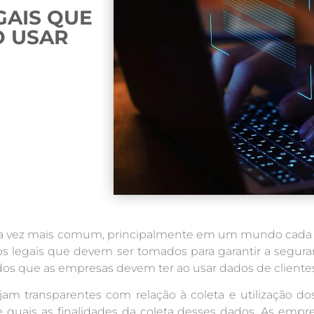
GAIS QUE
O USAR
ada vez mais comum, principalmente em um mundo cada v
os legais que devem ser tomados para garantir a segura
ados que as empresas devem ter ao usar dados de clientes
am transparentes com relação à coleta e utilização do
s e quais as finalidades da coleta desses dados. As em