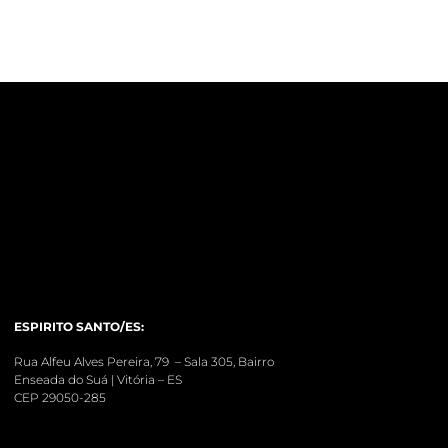
ESPIRITO SANTO/ES:
Rua Alfeu Alves Pereira, 79 – Sala 305, Bairro
Enseada do Suá | Vitória – ES
CEP 29050-285