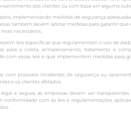
consentimento dos clientes ou com base em alguma outra ju
 dados, implementando medidas de segurança adequadas 
presas também devem adotar medidas para garantir que 
 mais necessários.
istem leis específicas que regulamentam o uso de dados 
as para a coleta, armazenamento, tratamento e comp
 com essas leis e que implementem medidas para gara
idar com possíveis incidentes de segurança ou vazame
tes e os clientes afetados.
 legal e segura, as empresas devem ser transparentes n
em conformidade com as leis e regulamentações aplicáve
dos.