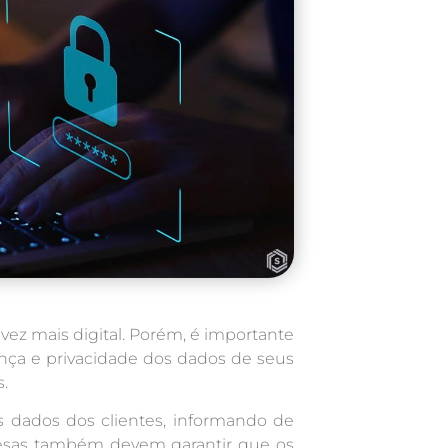
ez mais digital. Porém, é importante
nça e privacidade dos dados de seus
.
s dados dos clientes, informando de
presas também devem garantir que os