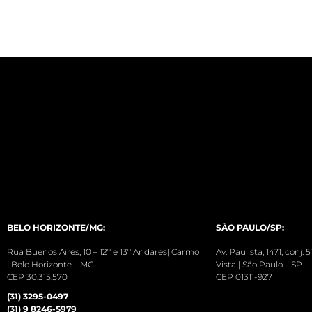
BELO HORIZONTE/MG:
SÃO PAULO/SP:
Rua Buenos Aires, 10 – 12º e 13º Andares| Carmo
Av. Paulista, 1471, conj.
| Belo Horizonte – MG
Vista | São Paulo – SP
CEP 30.315.570
CEP 01311-927
(31) 3295-0497
(31) 9 8246-5979